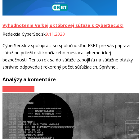
Vyhodnotenie Veľkej októbrovej súťaže s CyberSec.sk!
Redakcia CyberSec.sk
9.11.2020
CyberSec.sk v spolupráci so spoločnosťou ESET pre vás pripravil
súťaž pri príležitosti končiaceho mesiaca kybernetickej
bezpečnosti! Tento rok sa do súťaže zapojil (a na súťažné otázky
správne odpovedal) rekordný počet súťažiacich. Správne...
Analýzy a komentáre
Kyberkriminalita