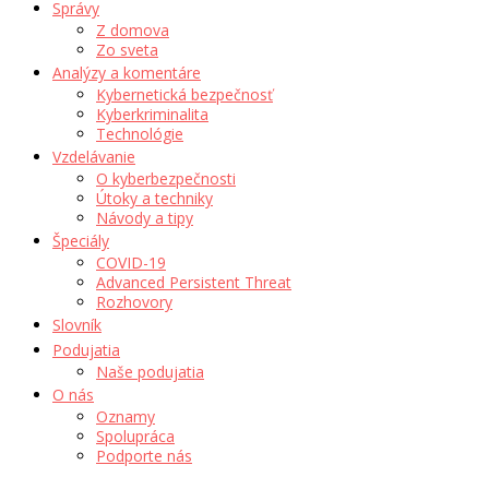
Správy
Z domova
Zo sveta
Analýzy a komentáre
Kybernetická bezpečnosť
Kyberkriminalita
Technológie
Vzdelávanie
O kyberbezpečnosti
Útoky a techniky
Návody a tipy
Špeciály
COVID-19
Advanced Persistent Threat
Rozhovory
Slovník
Podujatia
Naše podujatia
O nás
Oznamy
Spolupráca
Podporte nás