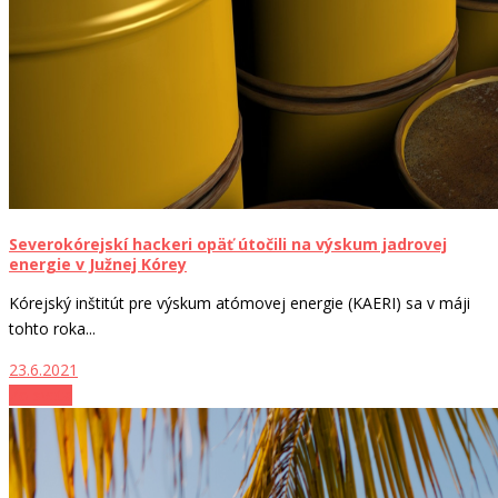
Severokórejskí hackeri opäť útočili na výskum jadrovej
energie v Južnej Kórey
Kórejský inštitút pre výskum atómovej energie (KAERI) sa v máji
tohto roka...
23.6.2021
Zo sveta