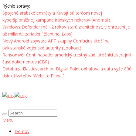
Rýchle správy:
Spojené arabské emiráty a Kuvajt sú terčom novej
kyberšpionážnej kampane iránskych hekerov (Anomali)
Windows Defender má 12 rokov starú zraniteľnosť, v ohrození je
až miliarda zariadení (Sentinel Labs)
Nový Android spyware APT skupiny Confucius útočí na
pakistanské vojenské autority (Lookout)
Ransomvér Conti napadol americký trestný súd, útočníci zverejnili
časť dokumentov (CBR)
Databáza Elasticsearch od Digital Point odhaľovala dáta vyše 800
tisíc užívateľov (Website Planet)
Menu
Domov