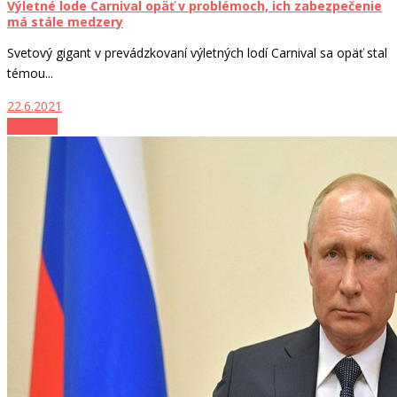
Výletné lode Carnival opäť v problémoch, ich zabezpečenie
má stále medzery
Svetový gigant v prevádzkovaní výletných lodí Carnival sa opäť stal
témou...
22.6.2021
Zo sveta