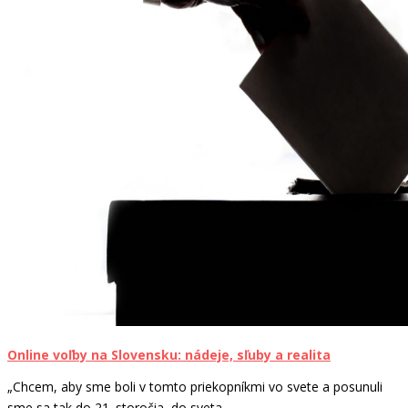
Online voľby na Slovensku: nádeje, sľuby a realita
„Chcem, aby sme boli v tomto priekopníkmi vo svete a posunuli
sme sa tak do 21. storočia, do sveta...