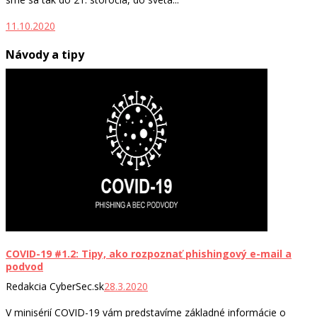
11.10.2020
Návody a tipy
COVID-19 #1.2: Tipy, ako rozpoznať phishingový e-mail a
podvod
Redakcia CyberSec.sk
28.3.2020
V minisérií COVID-19 vám predstavíme základné informácie o