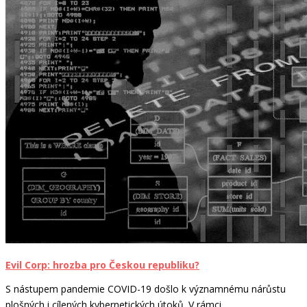
Evil Corp: hrozba pro Českou republiku?
S nástupem pandemie COVID-19 došlo k významnému nárůstu
plošných i cílených kybernetických útoků. V rámci...