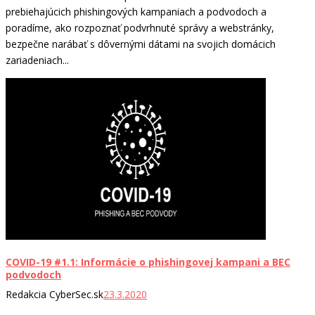
prebiehajúcich phishingových kampaniach a podvodoch a
poradíme, ako rozpoznať podvrhnuté správy a webstránky,
bezpečne narábať s dôvernými dátami na svojich domácich
zariadeniach...
COVID-19 #1.1: Informácie o phishingovej kampani a BEC
podvodoch
Redakcia CyberSec.sk
23.3.2020