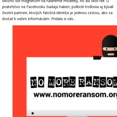
Možno ste magnetom na nádherné modelky, no asi skôr nie. O
priateľstvo na Facebooku žiadajú hakeri, politickí trollovia aj bývalí
životní partneri, ktorých falošná identita je jedinou cestou, ako sa
dostať k vašim informáciám. Pridala si vás...