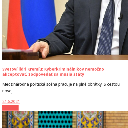
Svetoví lídri Kremľu: Kyberkriminálnikov nemožno
akceptovať, zodpovedať sa musia štáty
Medzinárodná politická scéna pracuje na plné obrátky. S cestou
novej...
21.6.2021
Zo sveta