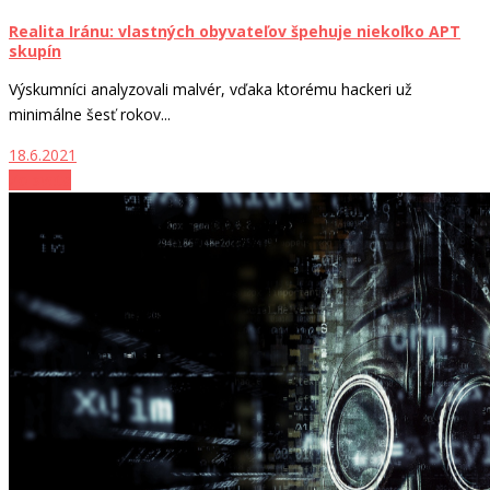
Realita Iránu: vlastných obyvateľov špehuje niekoľko APT
skupín
Výskumníci analyzovali malvér, vďaka ktorému hackeri už
minimálne šesť rokov...
18.6.2021
Zo sveta