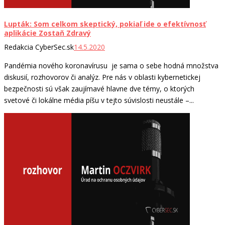
Lupták: Som celkom skeptický, pokiaľ ide o efektívnosť
aplikácie Zostaň Zdravý
Redakcia CyberSec.sk
14.5.2020
Pandémia nového koronavírusu je sama o sebe hodná množstva
diskusií, rozhovorov či analýz. Pre nás v oblasti kybernetickej
bezpečnosti sú však zaujímavé hlavne dve témy, o ktorých
svetové či lokálne média píšu v tejto súvislosti neustále –...