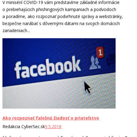
V minisérií COVID-19 vám predstavíme základné informácie
o prebiehajúcich phishingových kampaniach a podvodoch
a poradíme, ako rozpoznať podvrhnuté správy a webstránky,
bezpečne narábať s dôvernými dátami na svojich domácich
zariadeniach...
Ako rozpoznať falošnú žiadosť o priateľstvo
Redakcia CyberSec.sk
9.5.2018