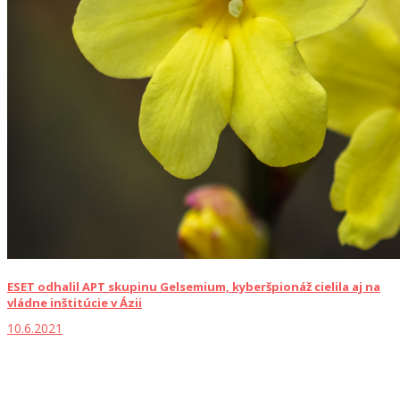
ESET odhalil APT skupinu Gelsemium, kyberšpionáž cielila aj na
vládne inštitúcie v Ázii
10.6.2021