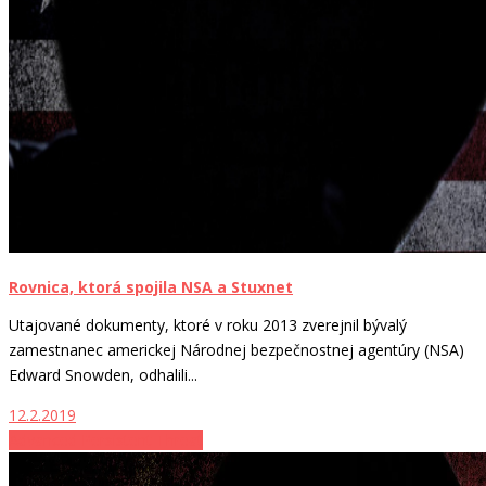
Rovnica, ktorá spojila NSA a Stuxnet
Utajované dokumenty, ktoré v roku 2013 zverejnil bývalý
zamestnanec americkej Národnej bezpečnostnej agentúry (NSA)
Edward Snowden, odhalili...
12.2.2019
Advanced Persistent Threat