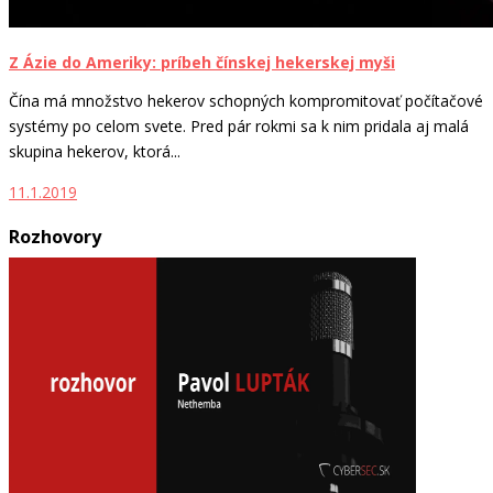
Z Ázie do Ameriky: príbeh čínskej hekerskej myši
Čína má množstvo hekerov schopných kompromitovať počítačové
systémy po celom svete. Pred pár rokmi sa k nim pridala aj malá
skupina hekerov, ktorá...
11.1.2019
Rozhovory