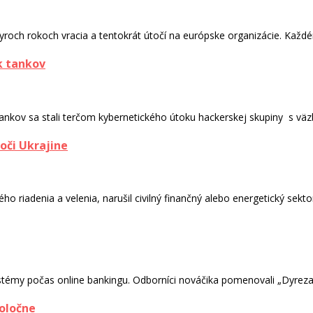
yroch rokoch vracia a tentokrát útočí na európske organizácie. Každé
k tankov
ankov sa stali terčom kybernetického útoku hackerskej skupiny s väzb
oči Ukrajine
 riadenia a velenia, narušil civilný finančný alebo energetický sektor, 
stémy počas online bankingu. Odborníci nováčika pomenovali „Dyreza“
oločne