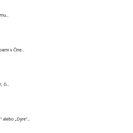
mu...
ami v Číne...
či...
 alebo „Dyre“...