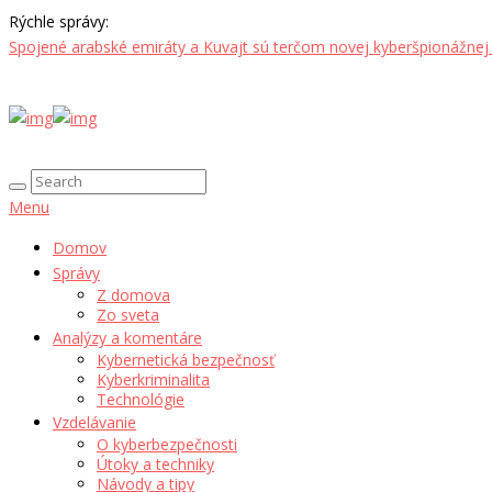
Rýchle správy:
Spojené arabské emiráty a Kuvajt sú terčom novej kyberšpionážnej
Menu
Domov
Správy
Z domova
Zo sveta
Analýzy a komentáre
Kybernetická bezpečnosť
Kyberkriminalita
Technológie
Vzdelávanie
O kyberbezpečnosti
Útoky a techniky
Návody a tipy