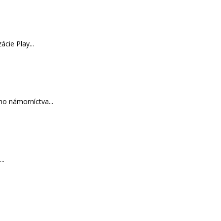
cie Play...
o námorníctva...
..