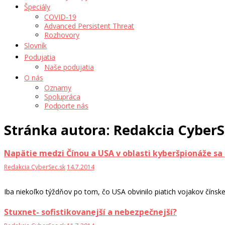
Špeciály
COVID-19
Advanced Persistent Threat
Rozhovory
Slovník
Podujatia
Naše podujatia
O nás
Oznamy
Spolupráca
Podporte nás
Stránka autora: Redakcia CyberS
Napätie medzi Čínou a USA v oblasti kyberšpionáže sa
Redakcia CyberSec.sk
14.7.2014
Iba niekoľko týždňov po tom, čo USA obvinilo piatich vojakov čínsk
Stuxnet- sofistikovanejší a nebezpečnejší?