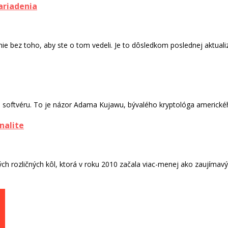
ariadenia
 bez toho, aby ste o tom vedeli. Je to dôsledkom poslednej aktualizá
softvéru. To je názor Adama Kujawu, bývalého kryptológa americkéh
nalite
ch rozličných kôl, ktorá v roku 2010 začala viac-menej ako zaujímavý.