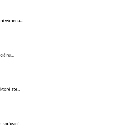
ní výmenu...
iálnu...
toré ste...
správaní...