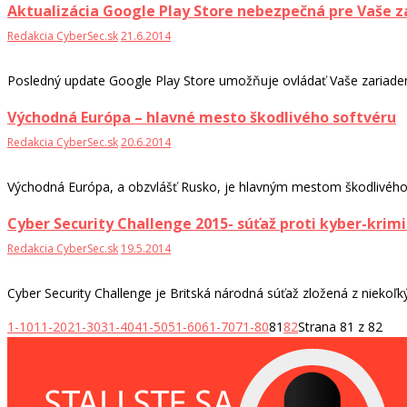
Aktualizácia Google Play Store nebezpečná pre Vaše z
Redakcia CyberSec.sk
21.6.2014
Posledný update Google Play Store umožňuje ovládať Vaše zariadenie
Východná Európa – hlavné mesto škodlivého softvéru
Redakcia CyberSec.sk
20.6.2014
Východná Európa, a obzvlášť Rusko, je hlavným mestom škodlivého 
Cyber Security Challenge 2015- súťaž proti kyber-krimi
Redakcia CyberSec.sk
19.5.2014
Cyber Security Challenge je Britská národná súťaž zložená z niekoľký
1-10
11-20
21-30
31-40
41-50
51-60
61-70
71-80
81
82
Strana 81 z 82