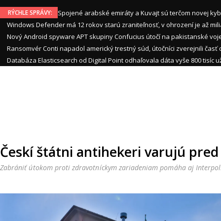
RÝCHLE SPRÁVY:
Spojené arabské emiráty a Kuvajt sú terčom novej ky
Windows Defender má 12 rokov starú zraniteľnosť, v ohrození je až mili
Nový Android spyware APT skupiny Confucius útočí na pakistanské voje
Ransomvér Conti napadol americký trestný súd, útočníci zverejnili čas
Databáza Elasticsearch od Digital Point odhaľovala dáta vyše 800 tisíc u
Českí štátni antihekeri varujú pr
Zabrániť útokom proti zdravotníckym zariadeniam pomáha aj Interpol