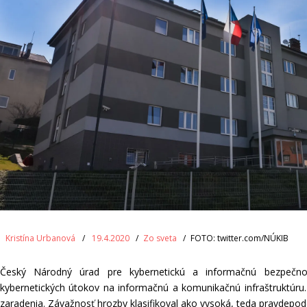
Kristína Urbanová
19.4.2020
Zo sveta
FOTO: twitter.com/NÚKIB
Český Národný úrad pre kybernetickú a informačnú bezpeč
kybernetických útokov na informačnú a komunikačnú infraštruktúr
zaradenia. Závažnosť hrozby klasifikoval ako vysoká, teda pravdep