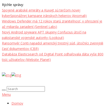
Rýchle správy:
Spojené arabské emiráty a Kuvajt sú terčom novej
kyberšpionážnej kampane iránskych hekerov (Anomali)
Windows Defender má 12 rokov starú zraniteľnosť, v ohrození je
až miliarda zariadení (Sentinel Labs)
Nový Android spyware APT skupiny Confucius útočí na
pakistanské vojenské autority (Lookout)
Ransomvér Conti napadol americký trestný súd, útočníci zverejnili
časť dokumentov (CBR)
Databáza Elasticsearch od Digital Point odhaľovala dáta vyše 800
tisíc užívateľov (Website Planet)
Menu
Domov