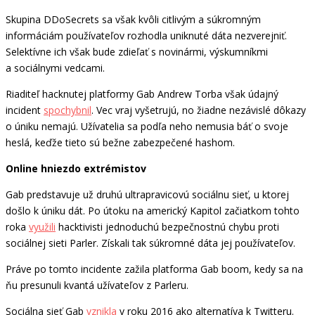
Skupina DDoSecrets sa však kvôli citlivým a súkromným
informáciám používateľov rozhodla uniknuté dáta nezverejniť.
Selektívne ich však bude zdieľať s novinármi, výskumníkmi
a sociálnymi vedcami.
Riaditeľ hacknutej platformy Gab Andrew Torba však údajný
incident
spochybnil
. Vec vraj vyšetrujú, no žiadne nezávislé dôkazy
o úniku nemajú. Užívatelia sa podľa neho nemusia báť o svoje
heslá, keďže tieto sú bežne zabezpečené hashom.
Online hniezdo extrémistov
Gab predstavuje už druhú ultrapravicovú sociálnu sieť, u ktorej
došlo k úniku dát. Po útoku na americký Kapitol začiatkom tohto
roka
využili
hacktivisti jednoduchú bezpečnostnú chybu proti
sociálnej sieti Parler. Získali tak súkromné dáta jej používateľov.
Práve po tomto incidente zažila platforma Gab boom, kedy sa na
ňu presunuli kvantá užívateľov z Parleru.
Sociálna sieť Gab
vznikla
v roku 2016 ako alternatíva k Twitteru.