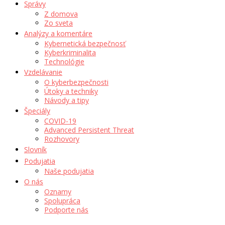
Správy
Z domova
Zo sveta
Analýzy a komentáre
Kybernetická bezpečnosť
Kyberkriminalita
Technológie
Vzdelávanie
O kyberbezpečnosti
Útoky a techniky
Návody a tipy
Špeciály
COVID-19
Advanced Persistent Threat
Rozhovory
Slovník
Podujatia
Naše podujatia
O nás
Oznamy
Spolupráca
Podporte nás