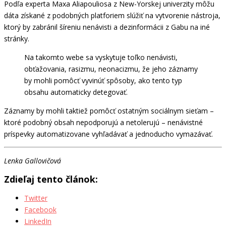
Podľa experta Maxa Aliapouliosa z New-Yorskej univerzity môžu
dáta získané z podobných platforiem slúžiť na vytvorenie nástroja,
ktorý by zabránil šíreniu nenávisti a dezinformácii z Gabu na iné
stránky.
Na takomto webe sa vyskytuje toľko nenávisti,
obťažovania, rasizmu, neonacizmu, že jeho záznamy
by mohli pomôcť vyvinúť spôsoby, ako tento typ
obsahu automaticky detegovať.
Záznamy by mohli taktiež pomôcť ostatným sociálnym sieťam –
ktoré podobný obsah nepodporujú a netolerujú – nenávistné
príspevky automatizovane vyhľadávať a jednoducho vymazávať.
Lenka Gallovičová
Zdieľaj tento článok:
Twitter
Facebook
LinkedIn