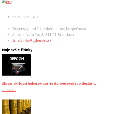
ISSN 2729-840X
Slovenský portál o kybernetickej bezpečnosti
Adresa: Na vŕšku 8, 811 01 Bratislava
Email: info@cybersec.sk
Najnovšie články
Slovenskí lovci hekerov patria do svetovej top desiatky
13.8.2021