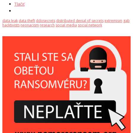
Tlačiť
data leak
data theft
ddosecrets
distributed denial of secrets
extremism
gab
hacktivists
neonacism
research
social media
social network