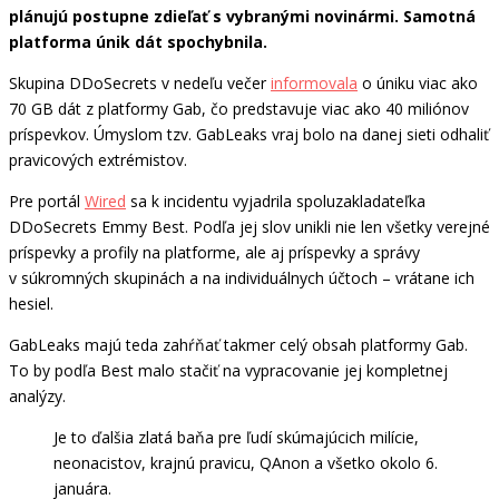
plánujú postupne zdieľať s vybranými novinármi. Samotná
platforma únik dát spochybnila.
Skupina DDoSecrets v nedeľu večer
informovala
o úniku viac ako
70 GB dát z platformy Gab, čo predstavuje viac ako 40 miliónov
príspevkov. Úmyslom tzv. GabLeaks vraj bolo na danej sieti odhaliť
pravicových extrémistov.
Pre portál
Wired
sa k incidentu vyjadrila spoluzakladateľka
DDoSecrets Emmy Best. Podľa jej slov unikli nie len všetky verejné
príspevky a profily na platforme, ale aj príspevky a správy
v súkromných skupinách a na individuálnych účtoch – vrátane ich
hesiel.
GabLeaks majú teda zahŕňať takmer celý obsah platformy Gab.
To by podľa Best malo stačiť na vypracovanie jej kompletnej
analýzy.
Je to ďalšia zlatá baňa pre ľudí skúmajúcich milície,
neonacistov, krajnú pravicu, QAnon a všetko okolo 6.
januára.