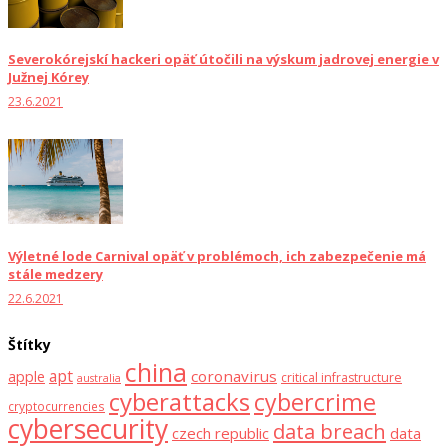
Severokórejskí hackeri opäť útočili na výskum jadrovej energie v
Južnej Kórey
23.6.2021
Výletné lode Carnival opäť v problémoch, ich zabezpečenie má
stále medzery
22.6.2021
Štítky
china
apt
coronavirus
apple
critical infrastructure
australia
cyberattacks
cybercrime
cryptocurrencies
cybersecurity
data breach
czech republic
data