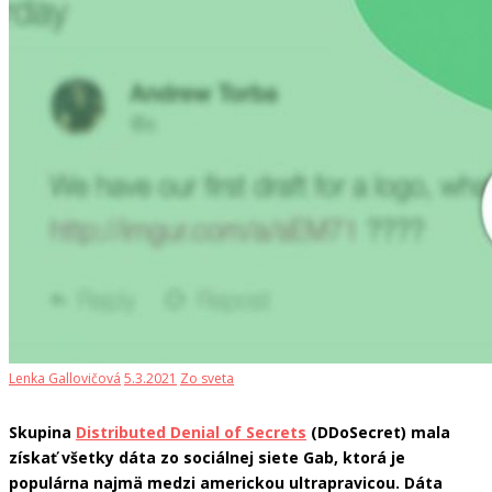
Lenka Gallovičová
5.3.2021
Zo sveta
Skupina
Distributed Denial of Secrets
(DDoSecret) mala
získať všetky dáta zo sociálnej siete Gab, ktorá je
populárna najmä medzi americkou ultrapravicou. Dáta