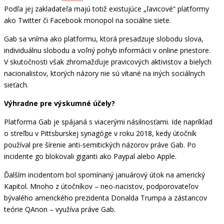
Podľa jej zakladateľa majú totiž existujúce „ľavicové“ platformy
ako Twitter či Facebook monopol na sociálne siete.
Gab sa vníma ako platformu, ktorá presadzuje slobodu slova,
individuálnu slobodu a voľný pohyb informácii v online priestore.
V skutočnosti však zhromažďuje pravicových aktivistov a bielych
nacionalistov, ktorých názory nie sú vítané na iných sociálnych
sieťach.
Výhradne pre výskumné účely?
Platforma Gab je spájaná s viacerými násilnosťami. Ide napríklad
o streľbu v Pittsburskej synagóge v roku 2018, kedy útočník
používal pre šírenie anti-semitických názorov práve Gab. Po
incidente go blokovali giganti ako Paypal alebo Apple.
Ďalším incidentom bol spomínaný januárový útok na americký
Kapitol. Mnoho z útočníkov – neo-nacistov, podporovateľov
bývalého amerického prezidenta Donalda Trumpa a zástancov
teórie QAnon – využíva práve Gab.