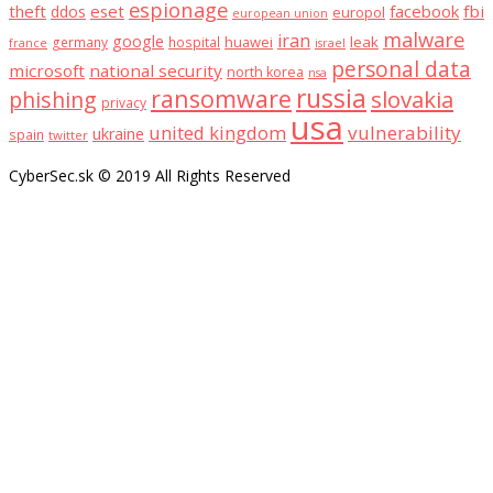
espionage
theft
eset
facebook
fbi
ddos
europol
european union
malware
iran
google
huawei
leak
germany
hospital
france
israel
personal data
microsoft
national security
north korea
nsa
russia
ransomware
slovakia
phishing
privacy
usa
united kingdom
vulnerability
ukraine
spain
twitter
CyberSec.sk © 2019 All Rights Reserved