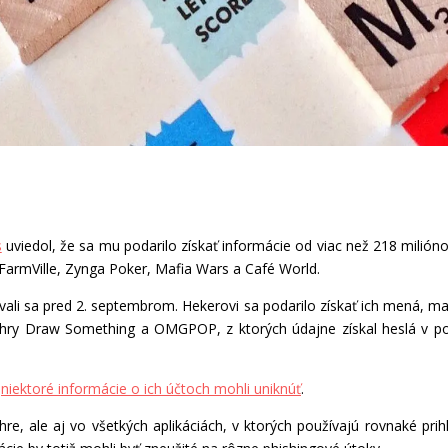
s
uviedol, že sa mu podarilo získať informácie od viac než 218 milióno
FarmVille, Zynga Poker, Mafia Wars a Café World.
trovali sa pred 2. septembrom. Hekerovi sa podarilo získať ich mená, ma
 hry Draw Something a OMGPOP, z ktorých údajne získal heslá v pod
e
niektoré informácie o ich účtoch mohli uniknúť
.
v hre, ale aj vo všetkých aplikáciách, v ktorých používajú rovnaké 