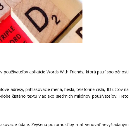
v používateľov aplikácie Words With Friends, ktorá patrí spoločnosti
ilové adresy, prihlasovacie mená, heslá, telefónne čísla, ID účtov na
obe čistého textu viac ako siedmich miliónov používateľov. Tieto
prihlasovacie údaje. Zvýšenú pozornosť by mali venovať nevyžiadaným