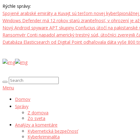
Rýchle správy:
Spojené arabské emiráty a Kuvajt sú terčom novej kyberšpionážnej
Windows Defender má 12 rokov starú zraniteľnosť, v ohrození je až m
Nový Android spyware APT skupiny Confucius útočí na pakistanské 
Ransomvér Conti napadol americký trestný súd, útočníci zverejnili
Databáza Elasticsearch od Digital Point odhaľovala dáta vyše 800 tis
Menu
Domov
Správy
Z domova
Zo sveta
Analýzy a komentáre
Kybernetická bezpečnosť
Kyberkriminalita