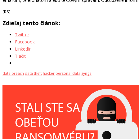
emailom, telefonátom alebo textovým správam. Odcudzené informáci
(RS)
Zdieľaj tento článok:
Twitter
Facebook
LinkedIn
Tlačiť
data breach
data theft
hacker
personal data
zynga