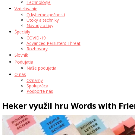
Technológie
Vzdelávanie
O kyberbezpečnosti
Útoky a techniky
Návody a tipy
Špeciály
COVID-19
Advanced Persistent Threat
Rozhovory
Slovník
Podujatia
Naše podujatia
O nás
Oznamy
Spolupráca
Podporte nás
Heker využil hru Words with Fri