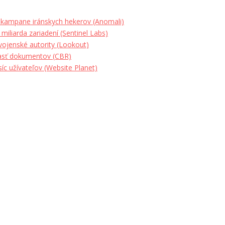
 kampane iránskych hekerov (Anomali)
iliarda zariadení (Sentinel Labs)
vojenské autority (Lookout)
 časť dokumentov (CBR)
íc užívateľov (Website Planet)