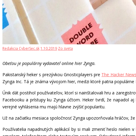
Redakcia CyberSec.sk
1.10.2019
Zo sveta
Obeťou je populárny vydavateľ online hier Zynga.
Pakistanský heker s prezývkou Gnosticplayers pre
The Hacker New
Zynga Inc. Tá je známa vývojom hier, medzi ktoré patria populárne 
Únik dát postihol používateľov, ktorí si nainštalovali hru a zaregis
Facebooku a prístupy ku Zynga účtom. Heker tvrdí, že napadol aj
verejné vyhlásenia mu majú hlavne zvýšiť popularitu.
Už na začiatku mesiaca spoločnosť Zynga upozorňovala hráčov, ž
Používatelia napadnutých aplikácií by si mali zmeniť heslo nielen 