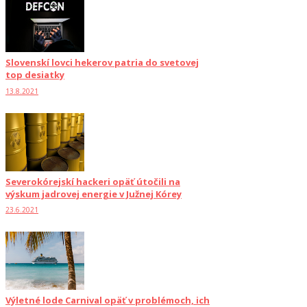
Slovenskí lovci hekerov patria do svetovej
top desiatky
13.8.2021
Severokórejskí hackeri opäť útočili na
výskum jadrovej energie v Južnej Kórey
23.6.2021
Výletné lode Carnival opäť v problémoch, ich