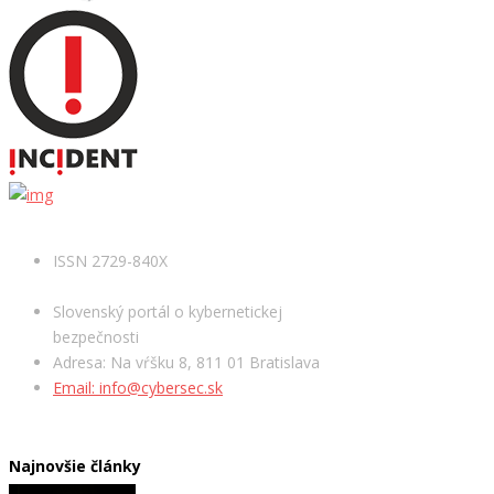
ISSN 2729-840X
Slovenský portál o kybernetickej
bezpečnosti
Adresa: Na vŕšku 8, 811 01 Bratislava
Email: info@cybersec.sk
Najnovšie články