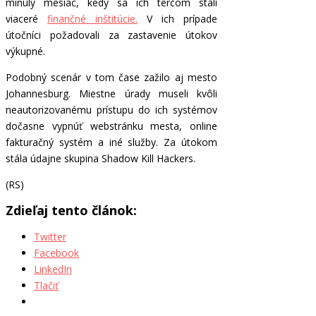
minulý mesiac, kedy sa ich terčom stali
viaceré
finančné inštitúcie.
V ich prípade
útočníci požadovali za zastavenie útokov
výkupné.
Podobný scenár v tom čase zažilo aj mesto
Johannesburg. Miestne úrady museli kvôli
neautorizovanému prístupu do ich systémov
dočasne vypnúť webstránku mesta, online
fakturačný systém a iné služby. Za útokom
stála údajne skupina Shadow Kill Hackers.
(RS)
Zdieľaj tento článok:
Twitter
Facebook
LinkedIn
Tlačiť