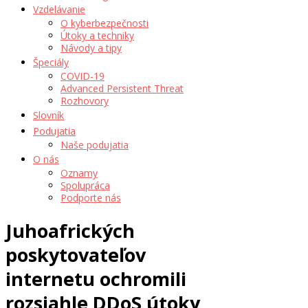
Vzdelávanie
O kyberbezpečnosti
Útoky a techniky
Návody a tipy
Špeciály
COVID-19
Advanced Persistent Threat
Rozhovory
Slovník
Podujatia
Naše podujatia
O nás
Oznamy
Spolupráca
Podporte nás
Juhoafrických
poskytovateľov
internetu ochromili
rozsiahle DDoS útoky