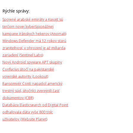
Rýchle správy:
Spojené arabské emiráty a Kuvajt sú
terčom novej kyberšpionážnej
kampane iránskych hekerov (Anomali)
Windows Defender má 12 rokov starú
zraniteľnosť, v ohrození je až miliarda
zariadení (Sentinel Labs)
Nový Android spyware APT skupiny
Confucius útočí na pakistanské
vojenské autority (Lookout)
Ransomvér Conti napadol americký
trestný súd, útočníci zverejnili časť
dokumentov (CBR)
Databáza Elasticsearch od Digital Point
odhaľovala dáta vyše 800 tisíc
užívateľov (Website Planet)