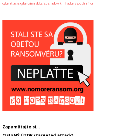
cyberattacks
cybercrime
ddos
isp
shadow kill hackers
south africa
Zapamätajte si…
CIELENÝ ÚTOK (targeted attack)