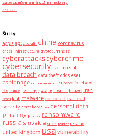
zabezpečenie má stále medzery
22.6.2021
Štítky
china
apt
coronavirus
apple
australia
critical infrastructure
cryptocurrencies
cyberattacks
cybercrime
cybersecurity
czech republic
data breach
data theft
eset
ddos
espionage
facebook
europol
european union
iran
fbi
google
huawei
germany
hospital
france
malware
microsoft
national
leak
israel
personal data
security
north korea
nsa
ransomware
phishing
privacy
russia
slovakia
ukraine
spain
twitter
usa
united kingdom
vulnerability