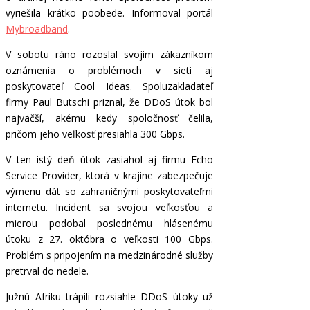
vyriešila krátko poobede. Informoval portál
Mybroadband
.
V sobotu ráno rozoslal svojim zákazníkom
oznámenia o problémoch v sieti aj
poskytovateľ Cool Ideas. Spoluzakladateľ
firmy Paul Butschi priznal, že DDoS útok bol
najväčší, akému kedy spoločnosť čelila,
pričom jeho veľkosť presiahla 300 Gbps.
V ten istý deň útok zasiahol aj firmu Echo
Service Provider, ktorá v krajine zabezpečuje
výmenu dát so zahraničnými poskytovateľmi
internetu. Incident sa svojou veľkosťou a
mierou podobal poslednému hlásenému
útoku z 27. októbra o veľkosti 100 Gbps.
Problém s pripojením na medzinárodné služby
pretrval do nedele.
Južnú Afriku trápili rozsiahle DDoS útoky už