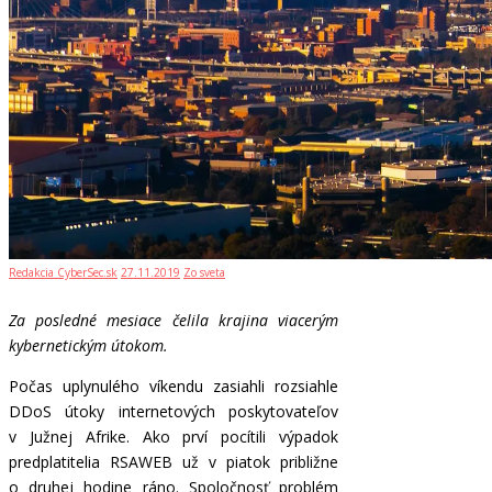
Redakcia CyberSec.sk
27.11.2019
Zo sveta
Za posledné mesiace čelila krajina viacerým
kybernetickým útokom.
Počas uplynulého víkendu zasiahli rozsiahle
DDoS útoky internetových poskytovateľov
v Južnej Afrike. Ako prví pocítili výpadok
predplatitelia RSAWEB už v piatok približne
o druhej hodine ráno. Spoločnosť problém