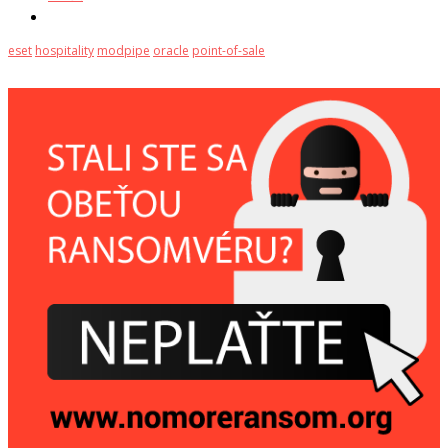
eset
hospitality
modpipe
oracle
point-of-sale