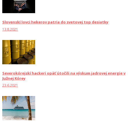
Slovenskí lovci hekerov patria do svetovej top desiatky
13.8.2021
Severokórejskí hackeri opäť útočili na výskum jadrovej energie v
Južnej Kórey
23.6.2021