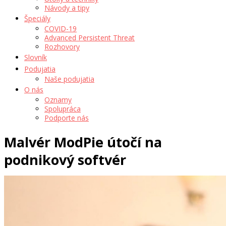
Návody a tipy
Špeciály
COVID-19
Advanced Persistent Threat
Rozhovory
Slovník
Podujatia
Naše podujatia
O nás
Oznamy
Spolupráca
Podporte nás
Malvér ModPie útočí na
podnikový softvér