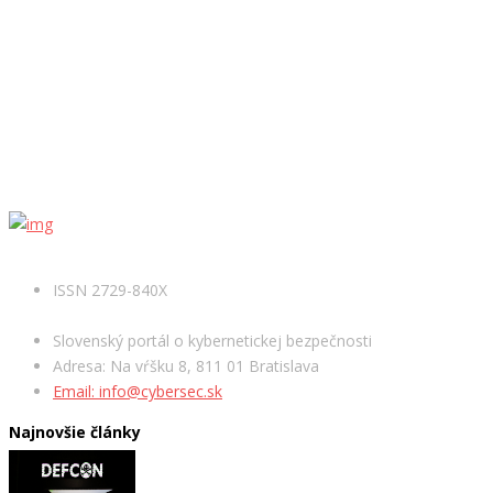
ISSN 2729-840X
Slovenský portál o kybernetickej bezpečnosti
Adresa: Na vŕšku 8, 811 01 Bratislava
Email: info@cybersec.sk
Najnovšie články