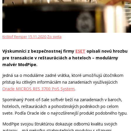
Krištof Remper
15.11.2020
Zo sveta
Výskumníci z bezpečnostnej firmy
ESET
opísali novú hrozbu
pre transakcie v reštauráciách a hoteloch – modulárny
malvér ModPipe.
Jedná sa o modulárne zadné vrátka, ktoré umožňujú útočníkom
prístup ku citlivým informáciám na zariadeniach využívajúcich
Oracle MICROS RES 3700 PoS System
.
Spomínaný Point-of-Sale softvér beží na zariadeniach v baroch,
hoteloch, reštauráciách a pohostinských podnikoch po celom
svete. Podľa Oracle ide o najrozšírenejší produkt podobného typu.
ModPipe svojou štruktúrou dokazuje odbornú kvalitu svojich
autorov – má niekoľko stiahnuteľných modulov s rôznymi