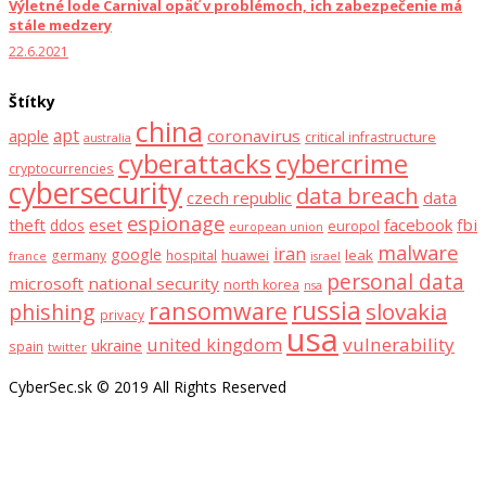
Výletné lode Carnival opäť v problémoch, ich zabezpečenie má
stále medzery
22.6.2021
Štítky
china
apt
coronavirus
apple
critical infrastructure
australia
cyberattacks
cybercrime
cryptocurrencies
cybersecurity
data breach
czech republic
data
espionage
theft
eset
facebook
fbi
ddos
europol
european union
malware
iran
google
huawei
leak
germany
hospital
france
israel
personal data
microsoft
national security
north korea
nsa
russia
ransomware
slovakia
phishing
privacy
usa
united kingdom
vulnerability
ukraine
spain
twitter
CyberSec.sk © 2019 All Rights Reserved