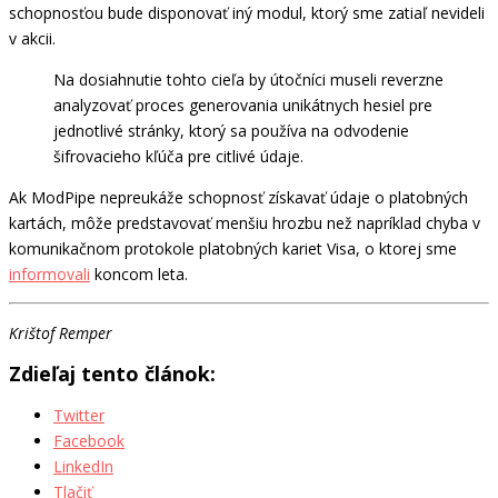
schopnosťou bude disponovať iný modul, ktorý sme zatiaľ nevideli
v akcii.
Na dosiahnutie tohto cieľa by útočníci museli reverzne
analyzovať proces generovania unikátnych hesiel pre
jednotlivé stránky, ktorý sa používa na odvodenie
šifrovacieho kľúča pre citlivé údaje.
Ak ModPipe nepreukáže schopnosť získavať údaje o platobných
kartách, môže predstavovať menšiu hrozbu než napríklad chyba v
komunikačnom protokole platobných kariet Visa, o ktorej sme
informovali
koncom leta.
Krištof Remper
Zdieľaj tento článok:
Twitter
Facebook
LinkedIn
Tlačiť