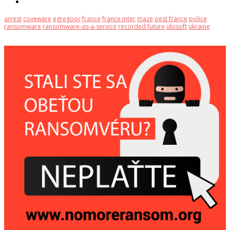
arrest
coveware
egregoor
france
france inter
maze
oest france
police
ransomware
ransomware-as-a-service
recorded future
ubisoft
ukraine