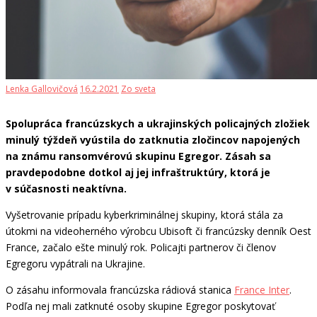
Lenka Gallovičová
16.2.2021
Zo sveta
Spolupráca francúzskych a ukrajinských policajných zložiek
minulý týždeň vyústila do zatknutia zločincov napojených
na známu ransomvérovú skupinu Egregor. Zásah sa
pravdepodobne dotkol aj jej infraštruktúry, ktorá je
v súčasnosti neaktívna.
Vyšetrovanie prípadu kyberkriminálnej skupiny, ktorá stála za
útokmi na videoherného výrobcu Ubisoft či francúzsky denník Oest
France, začalo ešte minulý rok. Policajti partnerov či členov
Egregoru vypátrali na Ukrajine.
O zásahu informovala francúzska rádiová stanica
France Inter
.
Podľa nej mali zatknuté osoby skupine Egregor poskytovať