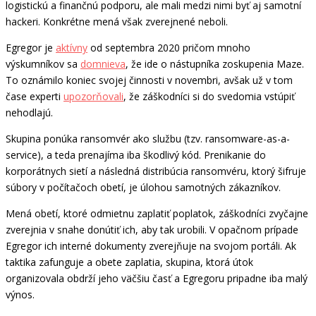
logistickú a finančnú podporu, ale mali medzi nimi byť aj samotní
hackeri. Konkrétne mená však zverejnené neboli.
Egregor je
aktívny
od septembra 2020 pričom mnoho
výskumníkov sa
domnieva
, že ide o nástupníka zoskupenia Maze.
To oznámilo koniec svojej činnosti v novembri, avšak už v tom
čase experti
upozorňovali
, že záškodníci si do svedomia vstúpiť
nehodlajú.
Skupina ponúka ransomvér ako službu (tzv. ransomware-as-a-
service), a teda prenajíma iba škodlivý kód. Prenikanie do
korporátnych sietí a následná distribúcia ransomvéru, ktorý šifruje
súbory v počítačoch obetí, je úlohou samotných zákazníkov.
Mená obetí, ktoré odmietnu zaplatiť poplatok, záškodníci zvyčajne
zverejnia v snahe donútiť ich, aby tak urobili. V opačnom prípade
Egregor ich interné dokumenty zverejňuje na svojom portáli. Ak
taktika zafunguje a obete zaplatia, skupina, ktorá útok
organizovala obdrží jeho väčšiu časť a Egregoru pripadne iba malý
výnos.