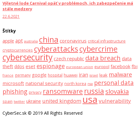
Výletné lode Carnival opäť v problémoch, ich zabezpečenie má
stále medzery
22.6.2021
Štítky
china
apt
coronavirus
apple
critical infrastructure
australia
cyberattacks
cybercrime
cryptocurrencies
cybersecurity
data breach
czech republic
data
espionage
theft
eset
facebook
fbi
ddos
europol
european union
malware
iran
google
huawei
leak
germany
hospital
france
israel
personal data
microsoft
national security
north korea
nsa
russia
ransomware
slovakia
phishing
privacy
usa
united kingdom
vulnerability
ukraine
spain
twitter
CyberSec.sk © 2019 All Rights Reserved