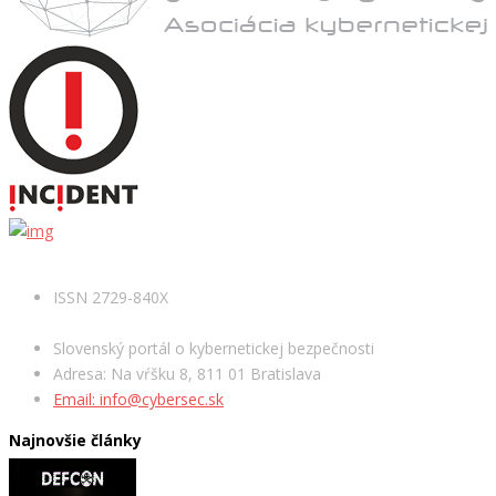
ISSN 2729-840X
Slovenský portál o kybernetickej bezpečnosti
Adresa: Na vŕšku 8, 811 01 Bratislava
Email: info@cybersec.sk
Najnovšie články