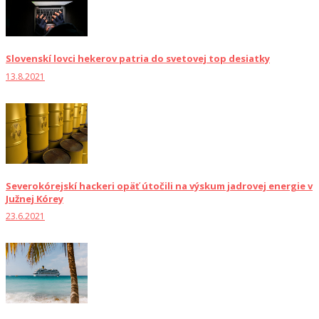
Slovenskí lovci hekerov patria do svetovej top desiatky
13.8.2021
Severokórejskí hackeri opäť útočili na výskum jadrovej energie v
Južnej Kórey
23.6.2021