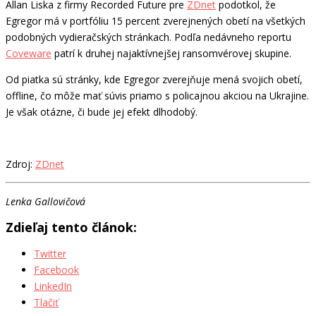
Allan Liska z firmy Recorded Future pre
ZDnet
podotkol, že
Egregor má v portfóliu 15 percent zverejnených obetí na všetkých
podobných vydieračských stránkach. Podľa nedávneho reportu
Coveware
patrí k druhej najaktívnejšej ransomvérovej skupine.
Od piatka sú stránky, kde Egregor zverejňuje mená svojich obetí,
offline, čo môže mať súvis priamo s policajnou akciou na Ukrajine.
Je však otázne, či bude jej efekt dlhodobý.
Zdroj:
ZDnet
Lenka Gallovičová
Zdieľaj tento článok:
Twitter
Facebook
LinkedIn
Tlačiť