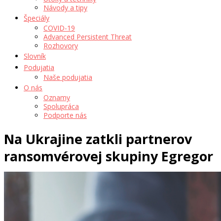
Návody a tipy
Špeciály
COVID-19
Advanced Persistent Threat
Rozhovory
Slovník
Podujatia
Naše podujatia
O nás
Oznamy
Spolupráca
Podporte nás
Na Ukrajine zatkli partnerov
ransomvérovej skupiny Egregor