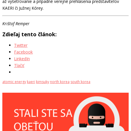
až vyšetrovanie a prípadné verejné prehlásenia predstaviteľov
KAERI či Južnej Kórey.
Krištof Remper
Zdieľaj tento článok:
Twitter
Facebook
LinkedIn
Tlačiť
atomic energy
kaeri
kimsuky
north korea
south korea