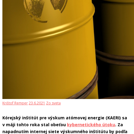
Krištof Remper
23.6.2021
Zo sveta
Kórejský inštitút pre výskum atómovej energie (KAERI) sa
v máji tohto roka stal obeťou
kybernetického útoku
. Za
napadnutím internej siete výskumného inštitútu by podľa