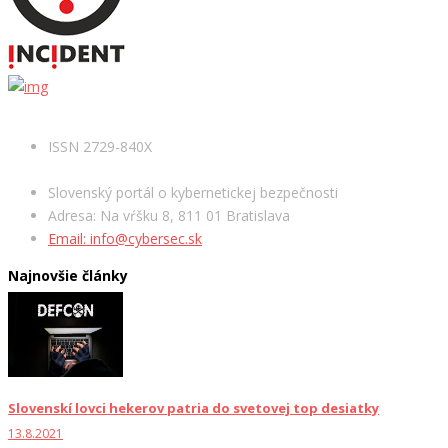
ISSN 2729-840X
Slovenský portál o kybernetickej bezpečnosti
Adresa: Na vŕšku 8, 811 01 Bratislava
Email: info@cybersec.sk
Najnovšie články
Slovenskí lovci hekerov patria do svetovej top desiatky
13.8.2021