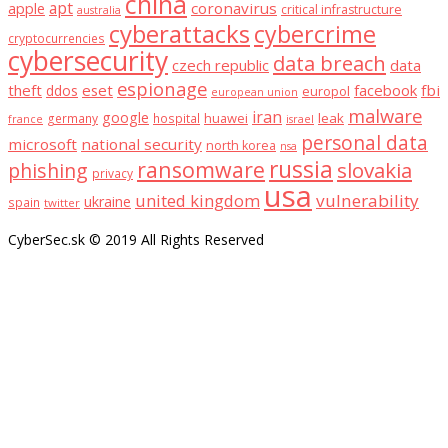
china
apt
coronavirus
apple
critical infrastructure
australia
cyberattacks
cybercrime
cryptocurrencies
cybersecurity
data breach
czech republic
data
espionage
theft
eset
facebook
fbi
ddos
europol
european union
malware
iran
google
huawei
leak
germany
hospital
france
israel
personal data
microsoft
national security
north korea
nsa
russia
ransomware
slovakia
phishing
privacy
usa
united kingdom
vulnerability
ukraine
spain
twitter
CyberSec.sk © 2019 All Rights Reserved