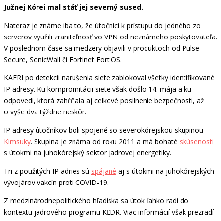
Južnej Kórei mal stáť jej severný sused.
Nateraz je známe iba to, že útočníci k prístupu do jedného zo
serverov využili zraniteľnosť vo VPN od neznámeho poskytovateľa.
V poslednom čase sa medzery objavili v produktoch od Pulse
Secure, SonicWall či Fortinet FortiOS.
KAERI po detekcii narušenia siete zablokoval všetky identifikované
IP adresy. Ku kompromitácii siete však došlo 14. mája a ku
odpovedi, ktorá zahŕňala aj celkové posilnenie bezpečnosti, až
o vyše dva týždne neskôr.
IP adresy útočníkov boli spojené so severokórejskou skupinou
Kimsuky
. Skupina je známa od roku 2011 a má bohaté
skúsenosti
s útokmi na juhokórejský sektor jadrovej energetiky.
Tri z použitých IP adries sú
spájané
aj s útokmi na juhokórejských
vývojárov vakcín proti COVID-19.
Z medzinárodnepolitického hľadiska sa útok ľahko radí do
kontextu jadrového programu KĽDR. Viac informácií však prezradí