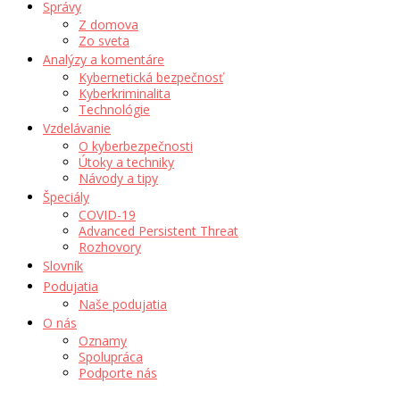
Správy
Z domova
Zo sveta
Analýzy a komentáre
Kybernetická bezpečnosť
Kyberkriminalita
Technológie
Vzdelávanie
O kyberbezpečnosti
Útoky a techniky
Návody a tipy
Špeciály
COVID-19
Advanced Persistent Threat
Rozhovory
Slovník
Podujatia
Naše podujatia
O nás
Oznamy
Spolupráca
Podporte nás