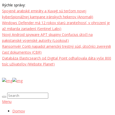
Rýchle správy:
Spojené arabské emiráty a Kuvajt sú terčom novej
kyberšpionážnej kampane iránskych hekerov (Anomali)
Windows Defender má 12 rokov starú zraniteľnosť, v ohrození je
až miliarda zariadení (Sentinel Labs)
Nový Android spyware APT skupiny Confucius útočí na
pakistanské vojenské autority (Lookout)
Ransomvér Conti napadol americký trestný súd, útočníci zverejnili
časť dokumentov (CBR)
Databáza Elasticsearch od Digital Point odhaľovala dáta vyše 800
tisíc užívateľov (Website Planet)
Menu
Domov