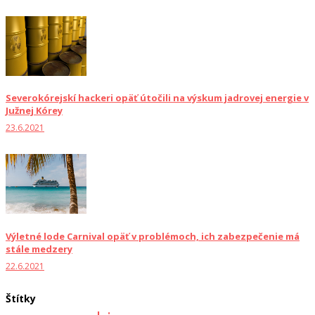
Severokórejskí hackeri opäť útočili na výskum jadrovej energie v
Južnej Kórey
23.6.2021
Výletné lode Carnival opäť v problémoch, ich zabezpečenie má
stále medzery
22.6.2021
Štítky