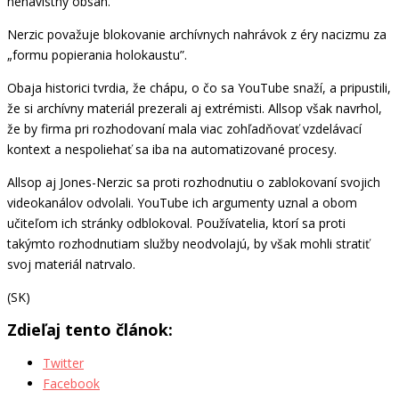
nenávistný obsah.
Nerzic považuje blokovanie archívnych nahrávok z éry nacizmu za
„formu popierania holokaustu”.
Obaja historici tvrdia, že chápu, o čo sa YouTube snaží, a pripustili,
že si archívny materiál prezerali aj extrémisti. Allsop však navrhol,
že by firma pri rozhodovaní mala viac zohľadňovať vzdelávací
kontext a nespoliehať sa iba na automatizované procesy.
Allsop aj Jones-Nerzic sa proti rozhodnutiu o zablokovaní svojich
videokanálov odvolali. YouTube ich argumenty uznal a obom
učiteľom ich stránky odblokoval. Používatelia, ktorí sa proti
takýmto rozhodnutiam služby neodvolajú, by však mohli stratiť
svoj materiál natrvalo.
(SK)
Zdieľaj tento článok:
Twitter
Facebook