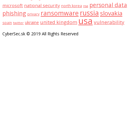
personal data
microsoft
national security
north korea
nsa
russia
ransomware
slovakia
phishing
privacy
usa
united kingdom
vulnerability
ukraine
spain
twitter
CyberSec.sk © 2019 All Rights Reserved