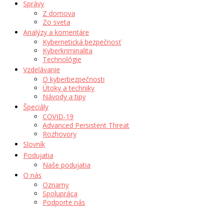
Správy
Z domova
Zo sveta
Analýzy a komentáre
Kybernetická bezpečnosť
Kyberkriminalita
Technológie
Vzdelávanie
O kyberbezpečnosti
Útoky a techniky
Návody a tipy
Špeciály
COVID-19
Advanced Persistent Threat
Rozhovory
Slovník
Podujatia
Naše podujatia
O nás
Oznamy
Spolupráca
Podporte nás