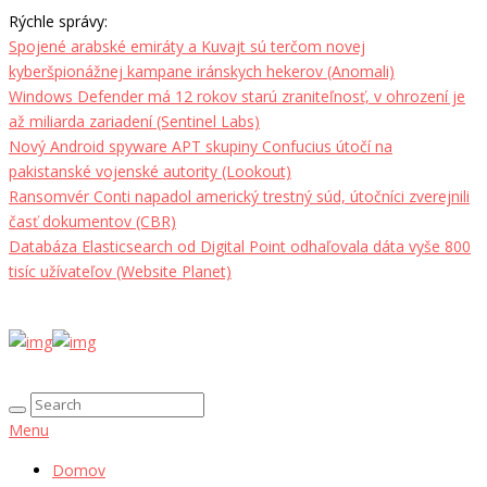
Rýchle správy:
Spojené arabské emiráty a Kuvajt sú terčom novej
kyberšpionážnej kampane iránskych hekerov (Anomali)
Windows Defender má 12 rokov starú zraniteľnosť, v ohrození je
až miliarda zariadení (Sentinel Labs)
Nový Android spyware APT skupiny Confucius útočí na
pakistanské vojenské autority (Lookout)
Ransomvér Conti napadol americký trestný súd, útočníci zverejnili
časť dokumentov (CBR)
Databáza Elasticsearch od Digital Point odhaľovala dáta vyše 800
tisíc užívateľov (Website Planet)
Menu
Domov