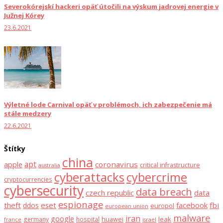
Severokórejskí hackeri opäť útočili na výskum jadrovej energie v
Južnej Kórey
23.6.2021
Výletné lode Carnival opäť v problémoch, ich zabezpečenie má
stále medzery
22.6.2021
Štítky
china
apt
coronavirus
apple
critical infrastructure
australia
cyberattacks
cybercrime
cryptocurrencies
cybersecurity
data breach
czech republic
data
espionage
theft
eset
facebook
fbi
ddos
europol
european union
malware
iran
google
huawei
leak
germany
hospital
france
israel