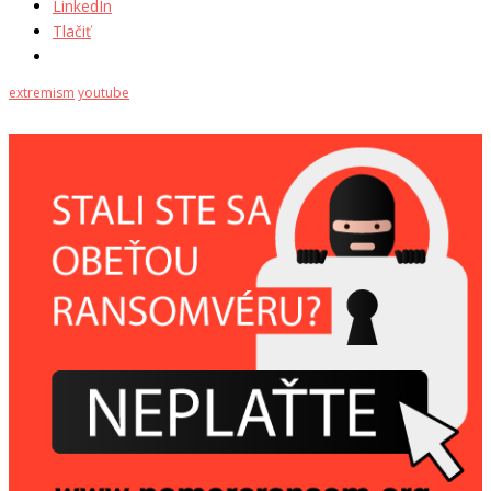
LinkedIn
Tlačiť
extremism
youtube