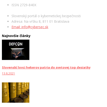
ISSN 2729-840X
Slovenský portál o kybernetickej bezpečnosti
Adresa: Na vŕšku 8, 811 01 Bratislava
Email: info@cybersec.sk
Najnovšie články
Slovenskí lovci hekerov patria do svetovej top desiatky
13.8.2021