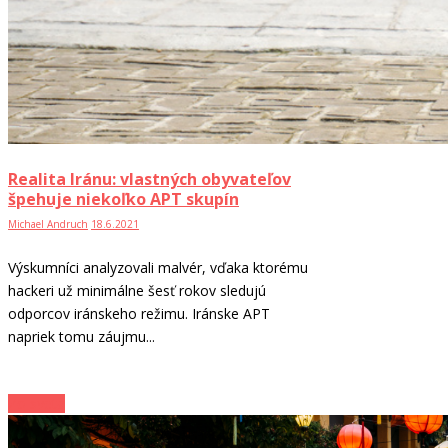
Realita Iránu: vlastných obyvateľov
špehuje niekoľko APT skupín
Michael Andruch
18.6.2021
Výskumníci analyzovali malvér, vďaka ktorému
hackeri už minimálne šesť rokov sledujú
odporcov iránskeho režimu. Iránske APT
napriek tomu záujmu...
Zo sveta