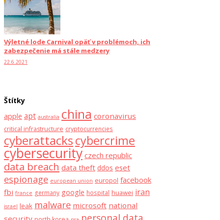
Výletné lode Carnival opäť v problémoch, ich
zabezpečenie má stále medzery
22.6.2021
Štítky
china
apt
coronavirus
apple
australia
critical infrastructure
cryptocurrencies
cyberattacks
cybercrime
cybersecurity
czech republic
data breach
data theft
eset
ddos
espionage
facebook
europol
european union
iran
fbi
google
huawei
germany
hospital
france
malware
microsoft
national
leak
israel
personal data
security
north korea
nsa