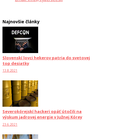
Najnovšie články
Slovenskí lovci hekerov patria do svetovej
top desiatky
13.8.2021
Severokórejskí hackeri opäť útočili na
výskum jadrovej energie v Južnej Kórey
23.6.2021