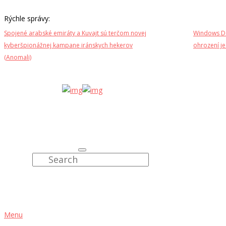
Rýchle správy:
Spojené arabské emiráty a Kuvajt sú terčom novej
Windows De
kyberšpionážnej kampane iránskych hekerov
ohrození je
(Anomali)
Menu