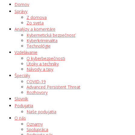
Domov
Správy
Z domova
Zo sveta
Analýzy a komentáre
Kybernetická bezpečnosť
Kyberkriminalita
Technológie
Vzdelávanie
O kyberbezpečnosti
Útoky a techniky
Návody a tipy
Špeciály
COVID-19
Advanced Persistent Threat
Rozhovory
Slovník
Podujatia
Naše podujatia
O nás
Oznamy
Spolupráca
Podporte nás