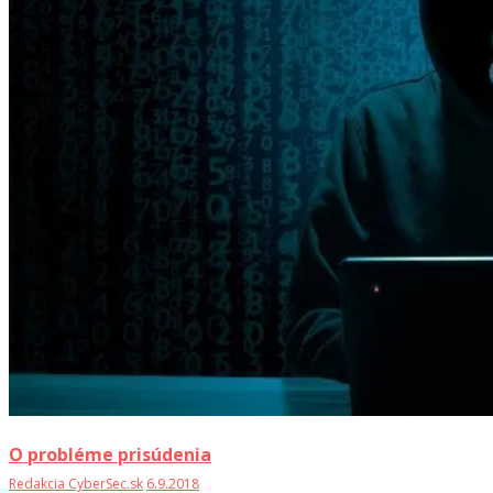
O probléme prisúdenia
Redakcia CyberSec.sk
6.9.2018