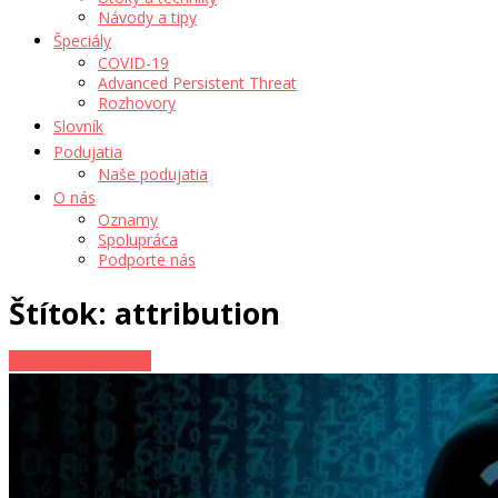
Návody a tipy
Špeciály
COVID-19
Advanced Persistent Threat
Rozhovory
Slovník
Podujatia
Naše podujatia
O nás
Oznamy
Spolupráca
Podporte nás
Štítok: attribution
O kyberbezpečnosti