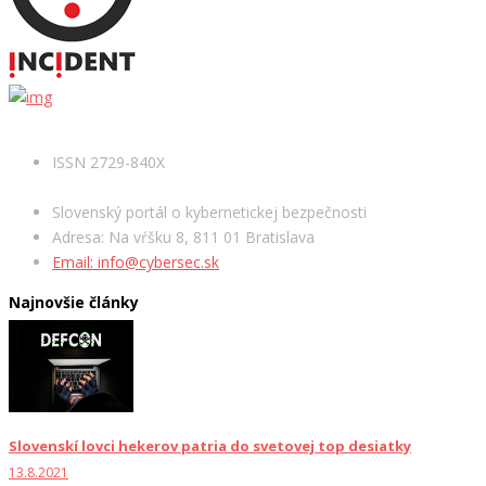
ISSN 2729-840X
Slovenský portál o kybernetickej bezpečnosti
Adresa: Na vŕšku 8, 811 01 Bratislava
Email: info@cybersec.sk
Najnovšie články
Slovenskí lovci hekerov patria do svetovej top desiatky
13.8.2021