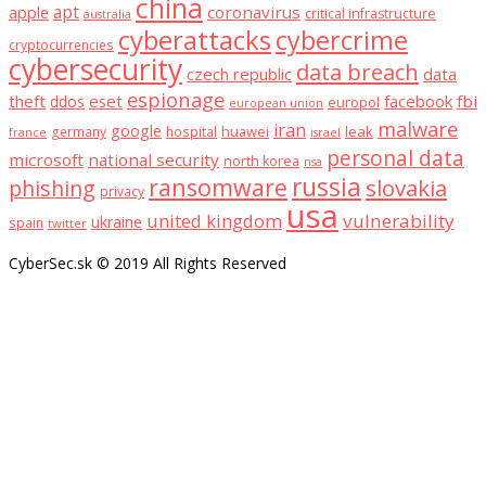
china
apt
coronavirus
apple
critical infrastructure
australia
cyberattacks
cybercrime
cryptocurrencies
cybersecurity
data breach
czech republic
data
espionage
theft
eset
facebook
fbi
ddos
europol
european union
malware
iran
google
huawei
leak
germany
hospital
france
israel
personal data
microsoft
national security
north korea
nsa
russia
ransomware
slovakia
phishing
privacy
usa
united kingdom
vulnerability
ukraine
spain
twitter
CyberSec.sk © 2019 All Rights Reserved