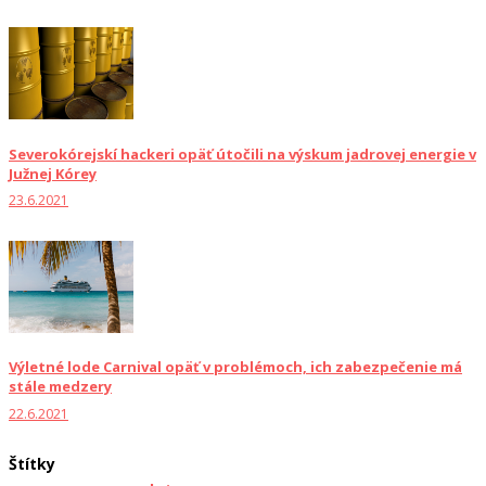
Severokórejskí hackeri opäť útočili na výskum jadrovej energie v
Južnej Kórey
23.6.2021
Výletné lode Carnival opäť v problémoch, ich zabezpečenie má
stále medzery
22.6.2021
Štítky