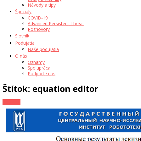
Návody a tipy
Špeciály
COVID-19
Advanced Persistent Threat
Rozhovory
Slovník
Podujatia
Naše podujatia
O nás
Oznamy
Spolupráca
Podporte nás
Štítok: equation editor
Zo sveta