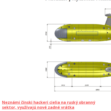
Neznámi čínski hackeri cielia na ruský obranný
sektor, využívajú nové zadné vrátka