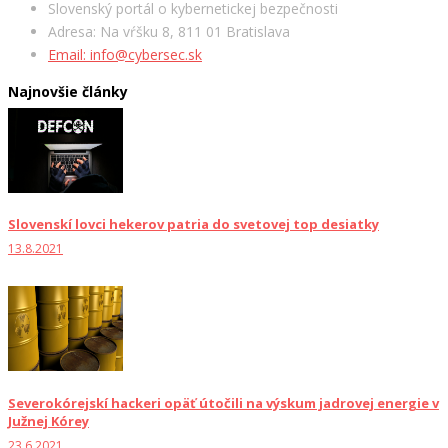
Slovenský portál o kybernetickej bezpečnosti
Adresa: Na vŕšku 8, 811 01 Bratislava
Email: info@cybersec.sk
Najnovšie články
Slovenskí lovci hekerov patria do svetovej top desiatky
13.8.2021
Severokórejskí hackeri opäť útočili na výskum jadrovej energie v
Južnej Kórey
23.6.2021