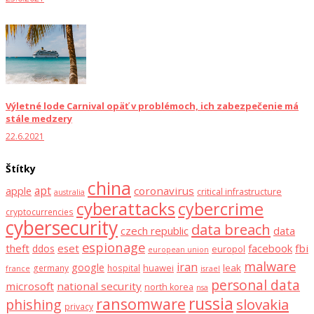
Výletné lode Carnival opäť v problémoch, ich zabezpečenie má
stále medzery
22.6.2021
Štítky
china
apt
coronavirus
apple
critical infrastructure
australia
cyberattacks
cybercrime
cryptocurrencies
cybersecurity
data breach
czech republic
data
espionage
theft
eset
facebook
fbi
ddos
europol
european union
malware
iran
google
huawei
leak
germany
hospital
france
israel
personal data
microsoft
national security
north korea
nsa
russia
ransomware
slovakia
phishing
privacy