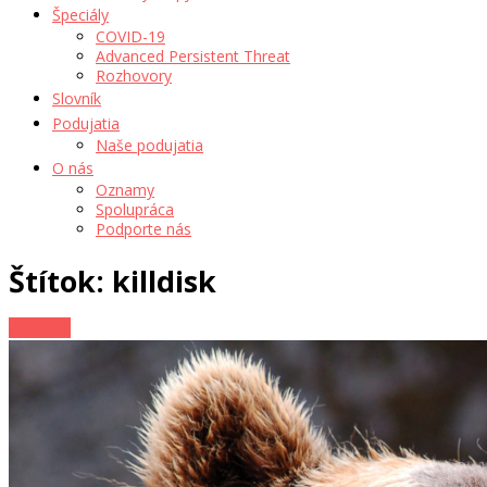
Špeciály
COVID-19
Advanced Persistent Threat
Rozhovory
Slovník
Podujatia
Naše podujatia
O nás
Oznamy
Spolupráca
Podporte nás
Štítok: killdisk
Zo sveta