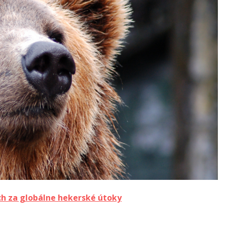
ch za globálne hekerské útoky