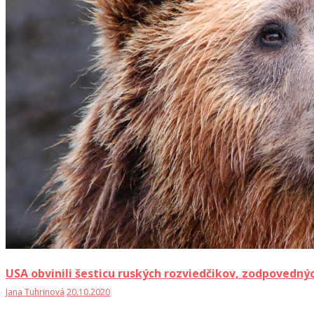
USA obvinili šesticu ruských rozviedčikov, zodpovedný
Jana Tuhrinová
20.10.2020