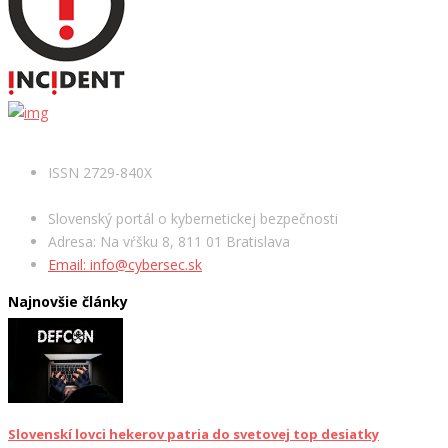
ISSN 2729-840X
Slovenský portál o kybernetickej bezpečnosti
Adresa: Na vŕšku 8, 811 01 Bratislava
Email: info@cybersec.sk
Najnovšie články
Slovenskí lovci hekerov patria do svetovej top desiatky