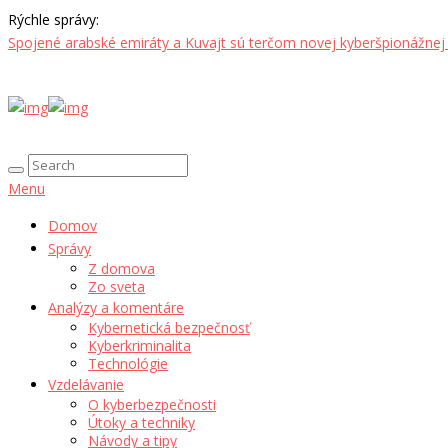
Rýchle správy:
Spojené arabské emiráty a Kuvajt sú terčom novej kyberšpionážnej
Menu
Domov
Správy
Z domova
Zo sveta
Analýzy a komentáre
Kybernetická bezpečnosť
Kyberkriminalita
Technológie
Vzdelávanie
O kyberbezpečnosti
Útoky a techniky
Návody a tipy