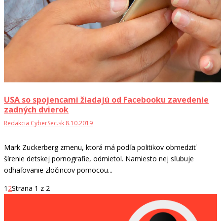
USA so spojencami žiadajú od Facebooku zavedenie
zadných dvierok
Redakcia CyberSec.sk
8.10.2019
Mark Zuckerberg zmenu, ktorá má podľa politikov obmedziť
šírenie detskej pornografie, odmietol. Namiesto nej sľubuje
odhaľovanie zločincov pomocou...
1
2
Strana 1 z 2