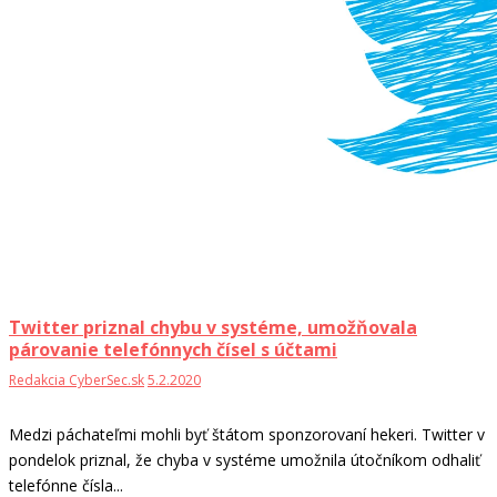
Twitter priznal chybu v systéme, umožňovala
párovanie telefónnych čísel s účtami
Redakcia CyberSec.sk
5.2.2020
Medzi páchateľmi mohli byť štátom sponzorovaní hekeri. Twitter v
pondelok priznal, že chyba v systéme umožnila útočníkom odhaliť
telefónne čísla...