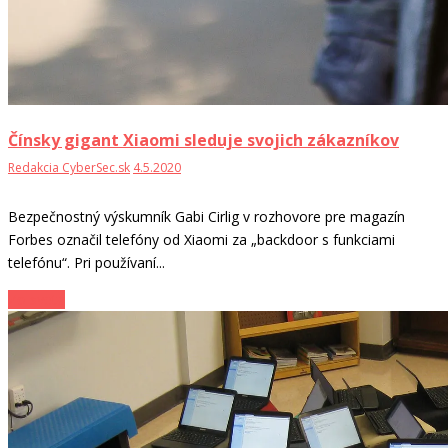
Čínsky gigant Xiaomi sleduje svojich zákazníkov
Redakcia CyberSec.sk
4.5.2020
Bezpečnostný výskumník Gabi Cirlig v rozhovore pre magazín
Forbes označil telefóny od Xiaomi za „backdoor s funkciami
telefónu“. Pri používaní...
Zo sveta