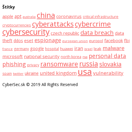
Štítky
china
apt
coronavirus
apple
critical infrastructure
australia
cyberattacks
cybercrime
cryptocurrencies
cybersecurity
data breach
czech republic
data
espionage
theft
eset
facebook
fbi
ddos
europol
european union
malware
iran
google
huawei
leak
germany
hospital
france
israel
personal data
microsoft
national security
north korea
nsa
russia
ransomware
slovakia
phishing
privacy
usa
united kingdom
vulnerability
ukraine
spain
twitter
CyberSec.sk © 2019 All Rights Reserved