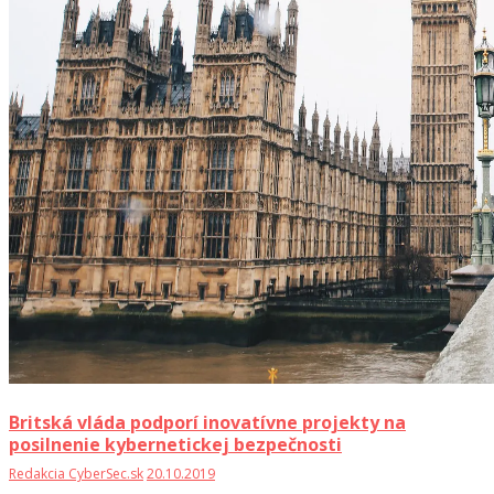
Britská vláda podporí inovatívne projekty na
posilnenie kybernetickej bezpečnosti
Redakcia CyberSec.sk
20.10.2019