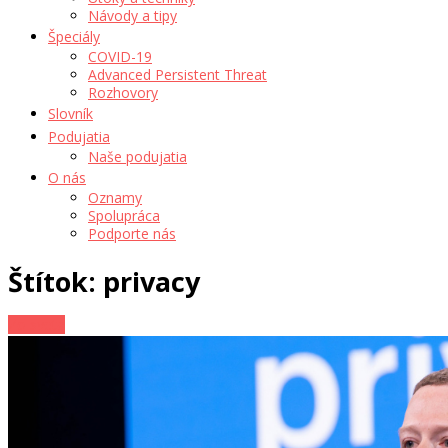
Návody a tipy
Špeciály
COVID-19
Advanced Persistent Threat
Rozhovory
Slovník
Podujatia
Naše podujatia
O nás
Oznamy
Spolupráca
Podporte nás
Štítok: privacy
Zo sveta