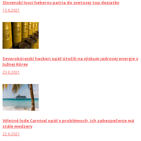
Slovenskí lovci hekerov patria do svetovej top desiatky
13.8.2021
Severokórejskí hackeri opäť útočili na výskum jadrovej energie v
Južnej Kórey
23.6.2021
Výletné lode Carnival opäť v problémoch, ich zabezpečenie má
stále medzery
22.6.2021