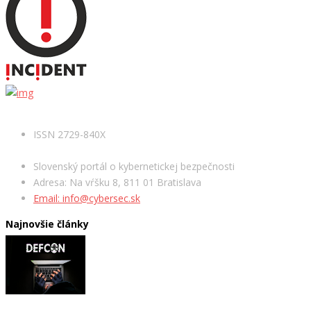
ISSN 2729-840X
Slovenský portál o kybernetickej bezpečnosti
Adresa: Na vŕšku 8, 811 01 Bratislava
Email: info@cybersec.sk
Najnovšie články