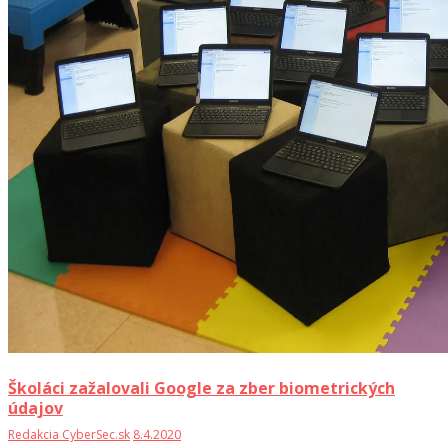
Školáci zažalovali Google za zber biometrických
údajov
Redakcia CyberSec.sk
8.4.2020