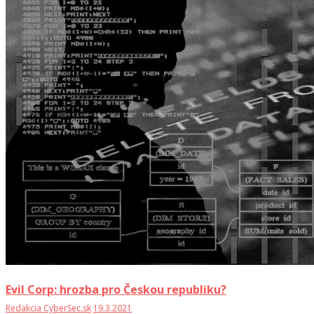
Evil Corp: hrozba pro Českou republiku?
Redakcia CyberSec.sk
19.3.2021