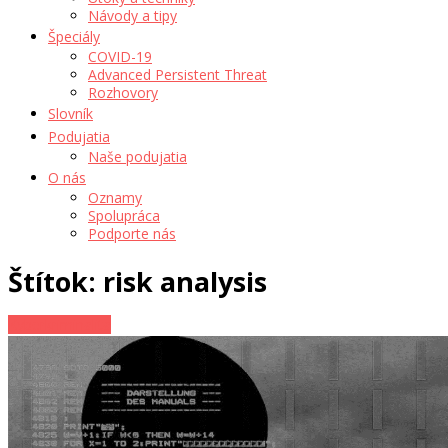
Návody a tipy
Špeciály
COVID-19
Advanced Persistent Threat
Rozhovory
Slovník
Podujatia
Naše podujatia
O nás
Oznamy
Spolupráca
Podporte nás
Štítok: risk analysis
Kyberkriminalita