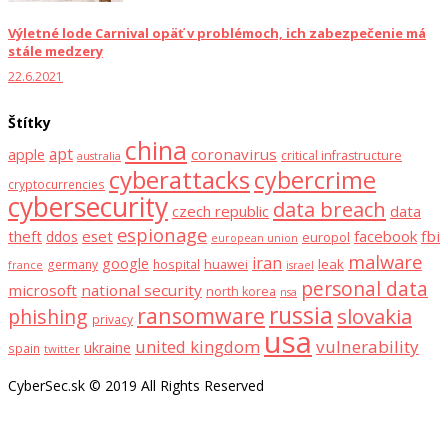
Výletné lode Carnival opäť v problémoch, ich zabezpečenie má
stále medzery
22.6.2021
Štítky
china
apt
coronavirus
apple
critical infrastructure
australia
cyberattacks
cybercrime
cryptocurrencies
cybersecurity
data breach
czech republic
data
espionage
theft
eset
facebook
fbi
ddos
europol
european union
malware
iran
google
huawei
leak
germany
hospital
france
israel
personal data
microsoft
national security
north korea
nsa
russia
ransomware
slovakia
phishing
privacy
usa
united kingdom
vulnerability
ukraine
spain
twitter
CyberSec.sk © 2019 All Rights Reserved