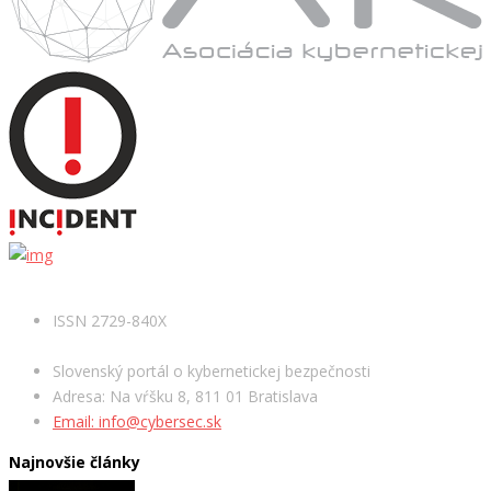
ISSN 2729-840X
Slovenský portál o kybernetickej bezpečnosti
Adresa: Na vŕšku 8, 811 01 Bratislava
Email: info@cybersec.sk
Najnovšie články