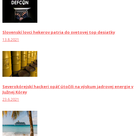
Slovenskí lovci hekerov patria do svetovej top desiatky
13.8.2021
Severokórejskí hackeri opäť útočili na výskum jadrovej energie v
Južnej Kórey
23.6.2021