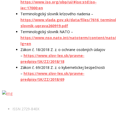
https://www.iso.org/obp/ui/#iso:std:iso-
iec:17000:en
Terminologický slovník krízového riadenia –
https://www.vlada.gov.sk/data/files/7616_termino
slovnik-uprava260919.pdf
Terminologický slovník NATO –
https://www.nso.nato.int/natoterm/content/nat
lg=en
Zákon č. 18/2018 Z. z. o ochrane osobných údajov
–
https://www.slov-lex.sk/pravne-
predpisy/SK/ZZ/2018/18
Zákon č. 69/2018 Z. z. o kybernetickej bezpečnosti
–
https://www.slov-lex.sk/pravne-
predpisy/SK/ZZ/2018/69
ISSN 2729-840X