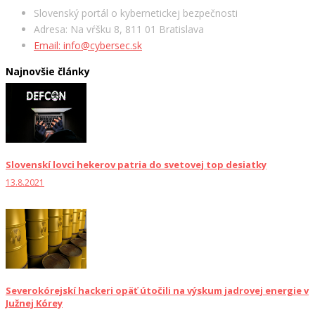
Slovenský portál o kybernetickej bezpečnosti
Adresa: Na vŕšku 8, 811 01 Bratislava
Email: info@cybersec.sk
Najnovšie články
Slovenskí lovci hekerov patria do svetovej top desiatky
13.8.2021
Severokórejskí hackeri opäť útočili na výskum jadrovej energie v
Južnej Kórey