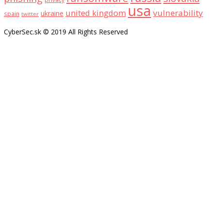
usa
united kingdom
vulnerability
ukraine
spain
twitter
CyberSec.sk © 2019 All Rights Reserved