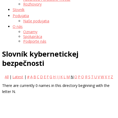
Rozhovory
Slovník
Podujatia
Naše podujatia
O nás
Oznamy
Spolupráca
Podporte nás
Slovník kybernetickej
bezpečnosti
All
|
Latest
|
#
A
B
C
D
E
F
G
H
I
J
K
L
M
N
O
P
Q
R
S
T
U
V
W
X
Y
Z
There are currently 0 names in this directory beginning with the
letter N.