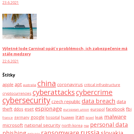
23.6.2021
Výletné lode Carnival opäť v problémoch, ich zabezpečenie má
stále medzery
22.6.2021
Štítky
china
apt
coronavirus
apple
critical infrastructure
australia
cyberattacks
cybercrime
cryptocurrencies
cybersecurity
data breach
czech republic
data
espionage
theft
eset
facebook
fbi
ddos
europol
european union
malware
iran
google
huawei
leak
germany
hospital
france
israel
personal data
microsoft
national security
north korea
nsa
russia
ransomware
slovakia
phishing
privacy