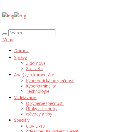
Menu
Domov
Správy
Z domova
Zo sveta
Analýzy a komentáre
Kybernetická bezpečnosť
Kyberkriminalita
Technológie
Vzdelávanie
O kyberbezpečnosti
Útoky a techniky
Návody a tipy
Špeciály
COVID-19
Advanced Persistent Threat